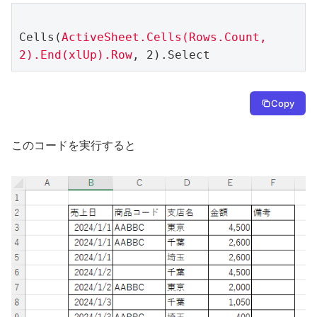
Cells(
ActiveSheet.Cells(Rows.Count, 
2).End(xlUp).Row
, 2).Select
Copy
このコードを実行すると