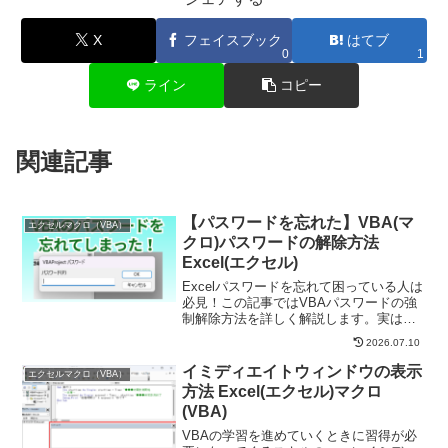
X
フェイスブック
はてブ
0
1
ライン
コピー
関連記事
【パスワードを忘れた】VBA(マ
エクセルマクロ（VBA）
クロ)パスワードの解除方法
Excel(エクセル)
Excelパスワードを忘れて困っている人は
必見！この記事ではVBAパスワードの強
制解除方法を詳しく解説します。実は拡
張子を変更するだけで簡単に解除できる
2026.07.10
んです。この記事を読めば読み取り専用
から脱却できます。
イミディエイトウィンドウの表示
エクセルマクロ（VBA）
方法 Excel(エクセル)マクロ
(VBA)
VBAの学習を進めていくときに習得が必