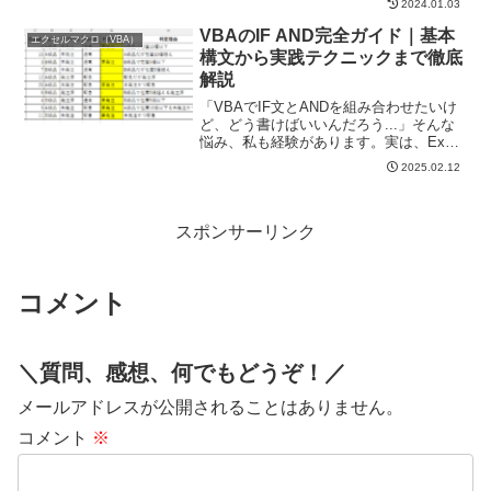
2024.01.03
のために時間を計れるようにする必要が
あります。今回はその方法をご紹介いた
VBAのIF AND完全ガイド｜基本
エクセルマクロ（VBA）
します。今回は処理にかか...
構文から実践テクニックまで徹底
解説
「VBAでIF文とANDを組み合わせたいけ
ど、どう書けばいいんだろう...」そんな
悩み、私も経験があります。実は、Excel
のIF関数とは少し書き方が違うんです。
2025.02.12
私は20年のExcel業務の中で、VBAのIF
ANDを使って多くの作業を自動...
スポンサーリンク
コメント
＼質問、感想、何でもどうぞ！／
メールアドレスが公開されることはありません。
コメント
※