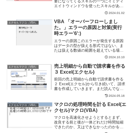
要になってくるスキルの一つにイミディ
エイトウィンドウを使ったスキルがあり
ます。それを使うためにもまずイミディ
2024.01.02
エイトウィンドウを表示する必要があり
ます。今回はそのイミディエイトウィン
VBA 「オーバーフローしまし
エクセルマクロ（VBA）
ドウの表示方法を解説し...
た。」エラーの原因と対策(実行
時エラー’6′:)
エラーの原因このエラーが発生する原因
はデータの型が扱える形式ではない、ま
たは扱える数値の範囲を超えている場合
に起こります。まずエラーを再現してみ
2024.10.10
ましょう。上図のように「B3」セルの数
値を「B4」セルにコピーするコードを組
売上明細から自動で請求書を作る
エクセルマクロ（VBA）
んでみました。Sub...
３ Excel(エクセル)
前回の売上明細から自動で請求書を作る
２ Excel(エクセル)から引き続いて、請求
書を作成していきます。まだ読んでない
方は売上明細から自動で請求書を作る１
2024.05.16
Excel(エクセル)も併せてお読みくださ
い。請求書に明細を載せる(マクロを使う)
マクロの処理時間を計る Excel(エ
エクセルマクロ（VBA）
請...
クセル)マクロ(VBA)
マクロを高速化させようとするとまず、
改良する前と後が一体どれだけ時間短縮
できたのか、又はできなかったのかを把
握できるようにする必要があります。そ