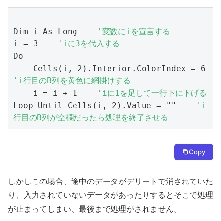
Dim i As Long    
'変数にiを宣言する
i = 3    
'iに3を代入する
Do

    Cells(i, 2).Interior.ColorInd
'i行目のB列を黄色に網掛けする
    i = i + 1    
'iに1を足して一行下に下げる
Loop Until Cells(i, 2).Value = ""    
'i
行目のB列が空欄だったら処理を終了させる
Copy
しかしこの場合、途中のデータがデリートで消されていた
り、入力されていないデータがあったりするとそこで処理
が止まってしまい、最後まで処理がされません。