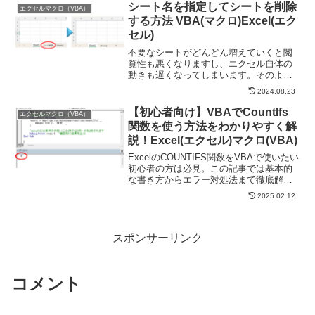
少し詳しく解説していきます。Wo...
シート名を指定してシートを削除
エクセルマクロ（VBA）
する方法 VBA(マクロ)Excel(エク
セル)
不要なシートがどんどん増えていくと閲
覧性も悪くなりますし、エクセル自体の
動きも遅くなってしまいます。そのよう
な場合はVBAを使って自動で不要なシー
2024.08.23
トを削除することができます。今回は
VBAを使って高速でシートを削除する方
【初心者向け】VBAでCountIfs
エクセルマクロ（VBA）
法をご紹介いたします。...
関数を使う方法をわかりやすく解
説！Excel(エクセル)マクロ(VBA)
ExcelのCOUNTIFS関数をVBAで使いたい
初心者の方は必見。この記事では基本的
な書き方からエラー対処法まで徹底解
説。実はちょっとしたコツで処理時間を
2025.02.12
数分から数秒に短縮できます。この記事
を読めば明日から効率的なデータ集計が
可能に。
スポンサーリンク
コメント