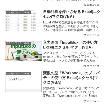
そうになっていませんか？実は一つ一つ
2025.06.16
丁寧に進めれば誰でもインストール可能
です。20年のエクセル指導経験ありのプ
自動計算を停止させる Excel(エク
エクセルマクロ（VBA）
ロが伝授します。
セル)マクロ(VBA)
Excel VBAで自動計算を停止するマクロ
の組み方を解説。手動計算への切り替え
方法、処理後の自動計算復帰、範囲指定
再計算まで実例コード付きで学べます。
2025.07.28
入力画面「InputBox」の使い方
エクセルマクロ（VBA）
Excel(エクセル)マクロ(VBA)
マクロを使っていく中で、どうしても
excel上に無い値や任意の文字を使いたい
場合には、マクロの実行途中で入力画面
を簡単に出せる「InputBox」が便利で
2025.02.21
す。今回はこの「InputBox」の使い方を
簡単にご説明いたします。Sub 入力画面
変数の型「Workbook」のプロパ
エクセルマクロ（VBA）
(...
ティの使い方 Excel(エクセル)マ
クロ(VBA)
変数の型「Workbook」の使い方について
はこちらのブログで紹介しております。
変数の型「Workbook」の使い方 Excel(エ
クセル)マクロ(VBA)ここでは
2024.06.14
「Workbook」のプロパティについてもう