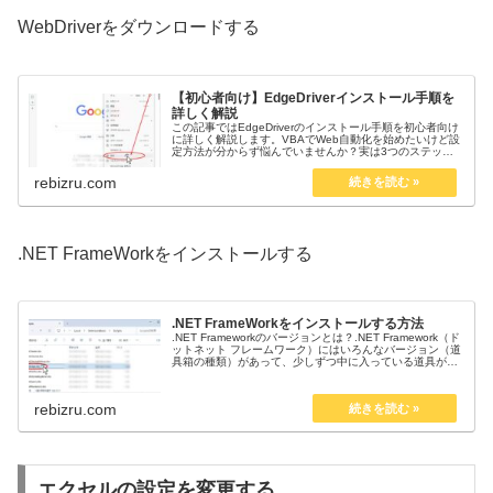
WebDriverをダウンロードする
【初心者向け】EdgeDriverインストール手順を
詳しく解説
この記事ではEdgeDriverのインストール手順を初心者向け
に詳しく解説します。VBAでWeb自動化を始めたいけど設
定方法が分からず悩んでいませんか？実は3つのステップ
で簡単にインストール可能。Excel運用のプロが伝授しま
す。
rebizru.com
.NET FrameWorkをインストールする
.NET FrameWorkをインストールする方法
.NET Frameworkのバージョンとは？.NET Framework（ド
ットネット フレームワーク）にはいろんなバージョン（道
具箱の種類）があって、少しずつ中に入っている道具が違
います。SeleniumBasicは特定のバージョン（決...
rebizru.com
エクセルの設定を変更する