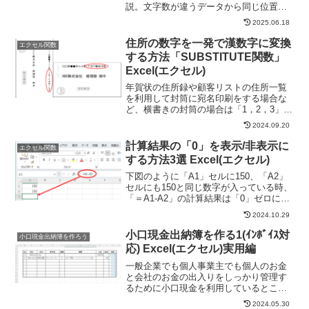
説。文字数が違うデータから同じ位置の
文字を取り出せずに悩んでいませんか？
2025.06.18
実は関数の組み合わせで解決できます。
Excel関数の豊富な経験ありが伝授しま
住所の数字を一発で漢数字に変換
エクセル関数
す。
する方法「SUBSTITUTE関数」
Excel(エクセル)
年賀状の住所録や顧客リストの住所一覧
を利用して封筒に宛名印刷をする場合な
ど、横書きの封筒の場合は「1，2，3」の
ような算用数字(アラビア数字)で表記しま
2024.09.20
すが、縦書きの封筒の場合「一、二、
三」のような漢数字で表記する必要があ
計算結果の「0」を表示/非表示に
エクセル関数
ります。数字を置換...
する方法3選 Excel(エクセル)
下図のように「A1」セルに150、「A2」
セルにも150と同じ数字が入っている時、
「＝A1-A2」の計算結果は「0」ゼロにな
ります。このように計算結果が「0」ゼロ
2024.10.29
になる場合に数字を表示しないようにす
る方法が３つあります。計算結果が「0」
小口現金出納簿を作る1(ｲﾝﾎﾞｲｽ対
小口現金出納簿を作ろう
ゼロ...
応) Excel(エクセル)実用編
一般企業でも個人事業主でも個人のお金
と会社のお金の出入りをしっかり管理す
るために小口現金を利用しているところ
は多いと思います。しかし残高をしっか
2024.05.30