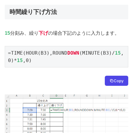
時間繰り下げ方法
15
分刻み、繰り
下げ
の場合下記のように入力します。
=TIME(HOUR(B3),ROUND
DOWN
(MINUTE(B3)/
15
,
0)*
15
,0)
Copy