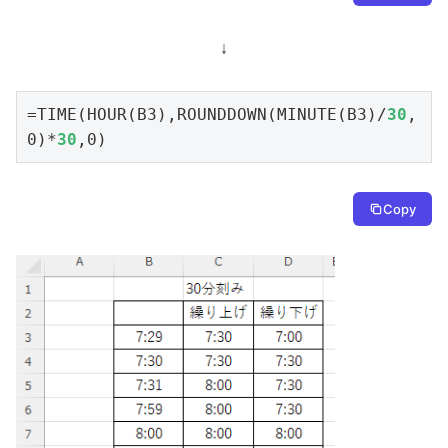
↓
=TIME(HOUR(B3),ROUNDDOWN(MINUTE(B3)/
30
,
0)*
30
,0)
Copy