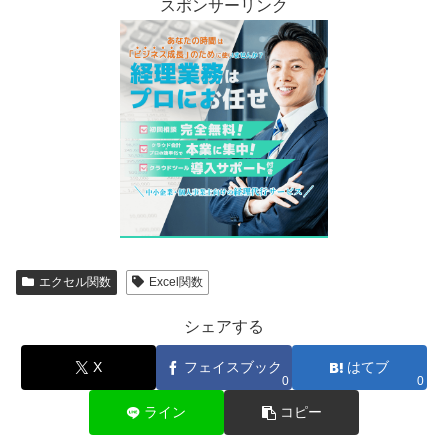
スポンサーリンク
エクセル関数
Excel関数
シェアする
X
フェイスブック
はてブ
0
0
ライン
コピー