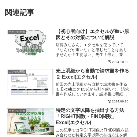
関連記事
【初心者向け】エクセルが重い原
エクセル関数
因とその対策について解説
店長みなさん、エクセルを使っていて
『なんだか重いな』と感じたことはあり
ませんか？生徒はい、先生！最近、業務
改善のためにエクセルを使い始めたんで
2024.10.02
すが、ファイルを開くのに時間がかかっ
て困っています。店長そうですね。多く
売上明細から自動で請求書を作る
エクセル関数
の方が同じような悩みを抱え...
２ Excel(エクセル)
前回の売上明細から自動で請求書を作る
１ Excel(エクセル)から引き続いて、請求
書を作成していきます。請求書に明細を
載せる(関数を使う)※スピル使用
2024.06.10
「FILTER」関数の使い方※こちらはスピ
ル機能を使うのでMicrosoft365またはE...
特定の文字以降を抽出する方法
エクセル関数
「RIGHT関数・FIND関数」
Excel(エクセル)
この記事ではRIGHT関数とFIND関数を組
み合わせた特定文字以降の抽出方法を解