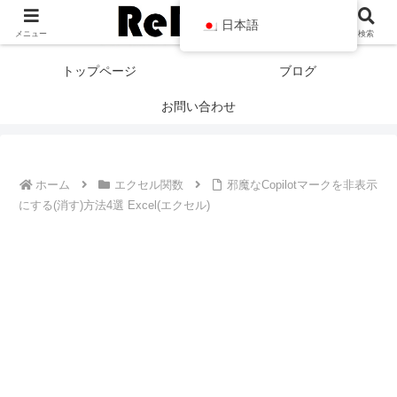
日本語
メニュー
検索
トップページ
ブログ
お問い合わせ
ホーム
エクセル関数
邪魔なCopilotマークを非表示
にする(消す)方法4選 Excel(エクセル)