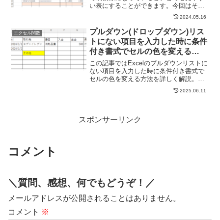
い表にすることができます。今回はその
方法を3つご紹介いたします。テーブル機
2024.05.16
能を使う方法テーブルの設定の仕方テー
ブルにしたい表の中のどこでもいいので
プルダウン(ドロップダウン)リス
エクセル関数
セルを選択して、「挿...
トにない項目を入力した時に条件
付き書式でセルの色を変える
Excel(エクセル)
この記事ではExcelのプルダウンリストに
ない項目を入力した時に条件付き書式で
セルの色を変える方法を詳しく解説。
VLOOKUP関数で集計時にエラーが出て
2025.06.11
悩んでいませんか？実はMATCH関数と
ISNA関数の組み合わせで解決できます。
スポンサーリンク
コメント
＼質問、感想、何でもどうぞ！／
メールアドレスが公開されることはありません。
コメント
※