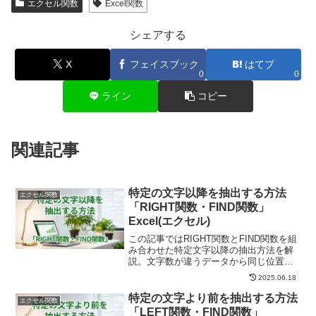
エクセル関数
Excel関数
シェアする
X
フェイスブック
はてブ
0
0
ライン
コピー
関連記事
特定の文字以降を抽出する方法
エクセル関数
「RIGHT関数・FIND関数」
Excel(エクセル)
この記事ではRIGHT関数とFIND関数を組
み合わせた特定文字以降の抽出方法を解
説。文字数が違うデータから同じ位置の
文字を取り出せずに悩んでいませんか？
2025.06.18
実は関数の組み合わせで解決できます。
Excel関数の豊富な経験ありが伝授しま
特定の文字より前を抽出する方法
エクセル関数
す。
「LEFT関数・FIND関数」