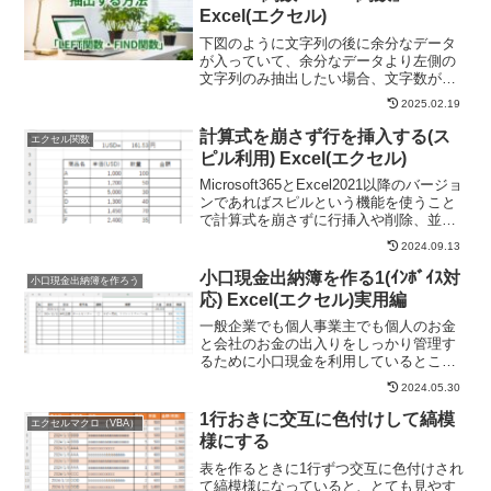
Excel(エクセル)
下図のように文字列の後に余分なデータ
が入っていて、余分なデータより左側の
文字列のみ抽出したい場合、文字数が一
定では無いため単純にLEFT関数だけで抽
2025.02.19
出ができません。「A2」セルの「￥」マ
ークより左側を抜き出す関数
計算式を崩さず行を挿入する(ス
エクセル関数
=LEFT(A2,FIND(...
ピル利用) Excel(エクセル)
Microsoft365とExcel2021以降のバージョ
ンであればスピルという機能を使うこと
で計算式を崩さずに行挿入や削除、並べ
替えをすることができます。今回はその
2024.09.13
具体例をご紹介いたします。
Microsoft365とExcel2021より...
小口現金出納簿を作る1(ｲﾝﾎﾞｲｽ対
小口現金出納簿を作ろう
応) Excel(エクセル)実用編
一般企業でも個人事業主でも個人のお金
と会社のお金の出入りをしっかり管理す
るために小口現金を利用しているところ
は多いと思います。しかし残高をしっか
2024.05.30
り合わせたり、出納簿でつけた内容を会
計システムに転記したりする作業は非常
1行おきに交互に色付けして縞模
エクセルマクロ（VBA）
に手間でミスも発生しやす...
様にする
表を作るときに1行ずつ交互に色付けされ
て縞模様になっていると、とても見やす