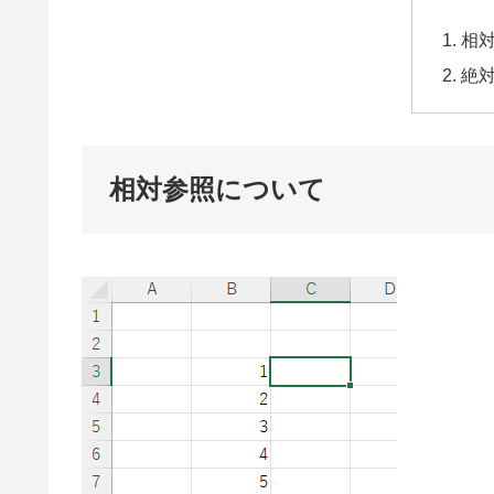
相
絶
相対参照について