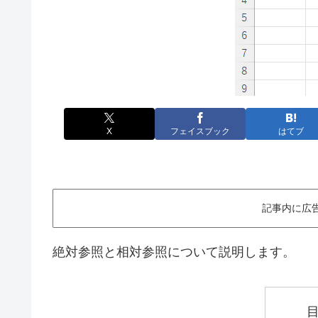
X
フェイスブック
はてブ
記事内に広
絶対参照と相対参照について説明します。