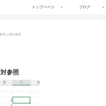
トップページ
ブログ
絶対参照と相対参照
相対参照